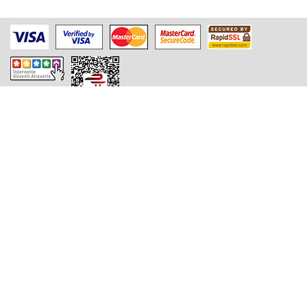
Bu site SSL Güvenlik Sistemi ile korunmaktadır.
Yıldız Teknoloji Geliştirme Bölgesi Teknopark
YTÜ Davutpaşa Kampüsü
D2 Blok , Ofis No: 1B02
34220 Esenler / İSTANBUL