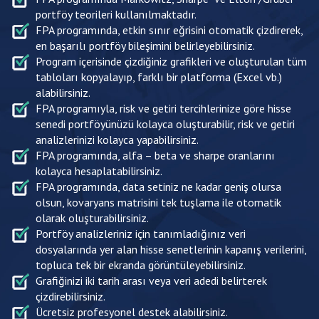
portföy teorileri kullanılmaktadır.
FPA programında, etkin sınır eğrisini otomatik çizdirerek,
en başarılı portföy bileşimini belirleyebilirsiniz.
Program içerisinde çizdiğiniz grafikleri ve oluşturulan tüm
tabloları kopyalayıp, farklı bir platforma (Excel vb.)
alabilirsiniz.
FPA programıyla, risk ve getiri tercihlerinize göre hisse
senedi portföyünüzü kolayca oluşturabilir, risk ve getiri
analizlerinizi kolayca yapabilirsiniz.
FPA programında, alfa – beta ve sharpe oranlarını
kolayca hesaplatabilirsiniz.
FPA programında, data setiniz ne kadar geniş olursa
olsun, kovaryans matrisini tek tuşlama ile otomatik
olarak oluşturabilirsiniz.
Portföy analizleriniz için tanımladığınız veri
dosyalarında yer alan hisse senetlerinin kapanış verilerini,
topluca tek bir ekranda görüntüleyebilirsiniz.
Grafiğinizi iki tarih arası veya veri adedi belirterek
çizdirebilirsiniz.
Ücretsiz profesyonel destek alabilirsiniz.