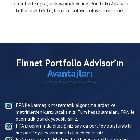
formüllerle uğraşarak yapmak yerine, Portfolio Advisor’ı
kullanarak tek tuşlama ile kolayca oluşturabilirsiniz.
Finnet Portfolio Advisor’ın
Avantajları
FPA ile karmaşık matematik algoritmalardan ve
matrislerden kurtulacaksınız. Tüm hesaplamaları, FPA ile
otomatik olarak yapabilirsiniz.
FPA programında dilediğiniz sayıda portföy oluşturabilir,
her portföyü eş zamanlı takip edebilirsiniz.
FPA programında Markowitz, Sharpe ve Elton /Gruber