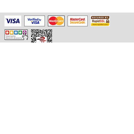
Bu site SSL Güvenlik Sistemi ile korunmaktadır.
Yıldız Teknoloji Geliştirme Bölgesi Teknopark
YTÜ Davutpaşa Kampüsü
D2 Blok , Ofis No: 1B02
34220 Esenler / İSTANBUL