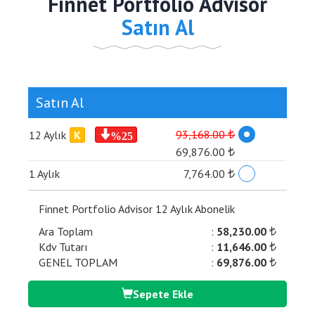
Finnet Portfolio Advisor
Satın Al
Satın Al
93,168.00
12 Aylık
K
%25
₺
69,876.00
₺
1 Aylık
7,764.00
₺
Finnet Portfolio Advisor 12 Aylık Abonelik
Ara Toplam
:
58,230.00
₺
Kdv Tutarı
:
11,646.00
₺
GENEL TOPLAM
:
69,876.00
₺
Sepete Ekle